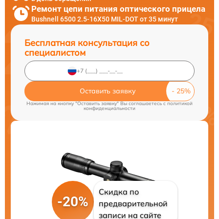
Ремонт цепи питания оптического прицела
Bushnell 6500 2.5-16X50 MIL-DOT от 35 минут
Бесплатная консультация со
специалистом
Оставить заявку
Нажимая на кнопку "Оставить заявку" Вы соглашаетесь c
политикой
конфиденциальности
Скидка по
-20%
предварительной
записи на сайте