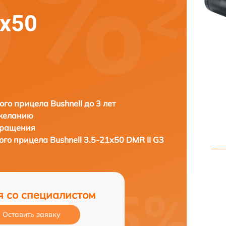
1x50
ого прицела Bushnell до 3 лет
 желанию
бращения
кого прицела
Bushnell 3.5-21x50 DMR II G3
я со специалистом
Оставить заявку