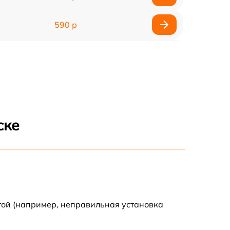
590 р
750 р
1100 р
1000 р
ске
590 р
650 р
590 р
той (например, неправильная установка
590 р