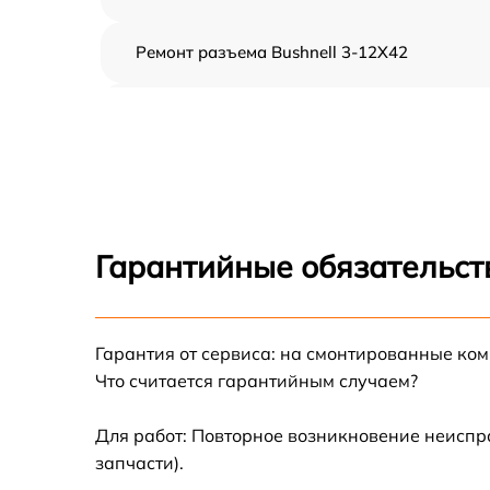
Ремонт разъема Bushnell 3-12X42
Замена дисплея (экрана) Bushnell 3-12X42
Замена матрицы Bushnell 3-12X42
Ремонт цепи питания Bushnell 3-12X42
Гарантийные обязательст
Замена USB порта Bushnell 3-12X42
Гарантия от сервиса: на смонтированные ко
Замена процессора Bushnell 3-12X42
Что считается гарантийным случаем?
Замена аккумулятора Bushnell 3-12X42
Для работ: Повторное возникновение неиспр
запчасти).
Замена ключей управления Bushnell 3-12X