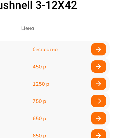
shnell 3-12X42
Цена
бесплатно
450 р
1250 р
750 р
650 р
650 р