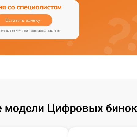
ия со специалистом
Оставить заявку
аетесь c
политикой конфиденциальности
 модели Цифровых бинокл