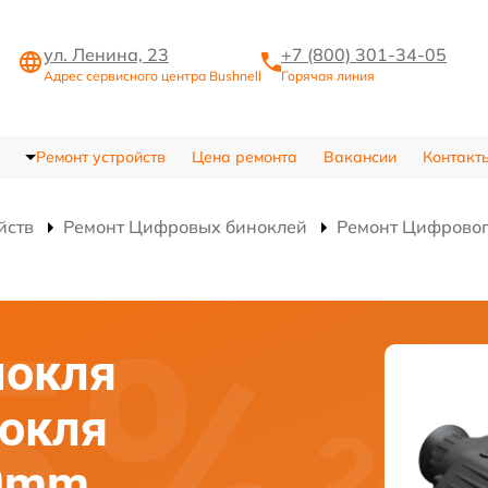
ул. Ленина, 23
+7 (800) 301-34-05
Адрес сервисного центра Bushnell
Горячая линия
Ремонт устройств
Цена ремонта
Вакансии
Контакт
йств
Ремонт Цифровых биноклей
Ремонт Цифровог
нокля
нокля
40mm