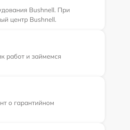
дования Bushnell. При
й центр Bushnell.
ик работ и займемся
ент о гарантийном