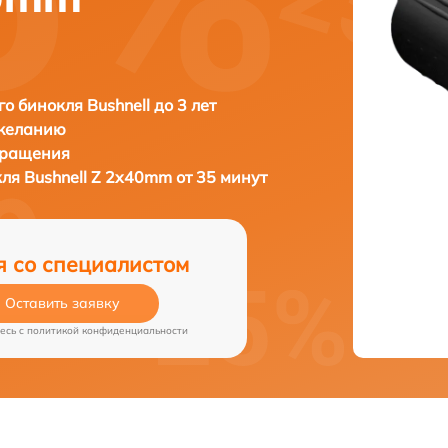
о бинокля Bushnell до 3 лет
 желанию
бращения
кля
Bushnell Z 2x40mm от 35 минут
я со специалистом
Оставить заявку
есь c
политикой конфиденциальности