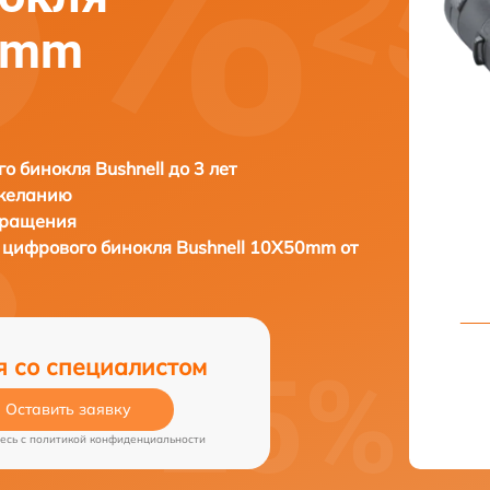
50mm
о бинокля Bushnell до 3 лет
 желанию
бращения
 цифрового бинокля
Bushnell 10X50mm от
я со специалистом
Оставить заявку
есь c
политикой конфиденциальности